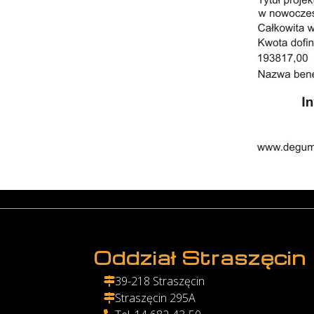
Oddział Straszęcin
39-218 Straszęcin

Straszęcin 295A
