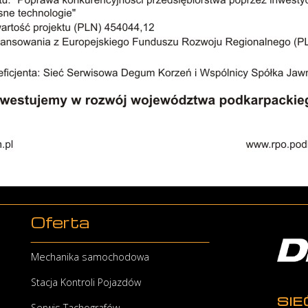
Oferta
Mechanika samochodowa
Stacja Kontroli Pojazdów
SI
Serwis Tachografów